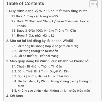
Table of Contents
Quy trình đăng ký Win55 chi tiết theo từng bước
Bước 1: Truy cập trang Win55
Bước 2: Nhấn nút “Đăng ký” và mở biểu mẫu tạo tài
khoản
Bước 3: Điền 100% Những Thông Tin Cần
Bước 4: Xác nhận đăng ký
Một số lỗi khi đăng ký tài khoản Win55
Lỗi thông tin không hợp lệ hoặc thiếu dữ liệu
Lỗi trùng thông tin tài khoản
Lỗi do thiết bị – kết nối mạng
Mẹo giúp đăng ký Win55 cực nhanh và không lỗi
Chuẩn Bị Những Thông Tin Cần
Dùng Thiết Bị & Trình Duyệt Ổn Định
Đọc kỹ hướng dẫn và lưu ý từ hệ thống
Ưu tiên đăng ký Win55 trong khung giờ hệ thống ổn
định
Không sao chép – dán thông tin khi nhập biểu mẫu
Kết luận