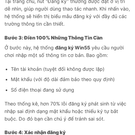
Tại trang chủ, nút “Đăng ký” thường được đặt ở vị trí
dễ nhìn, giúp người dùng thao tác nhanh. Khi nhấn vào,
hệ thống sẽ hiển thị biểu mẫu đăng ký với đầy đủ các
trường thông tin cần thiết.
Bước 3: Điền 100% Những Thông Tin Cần
Ở bước này, hệ thống
đăng ký Win55
yêu cầu người
chơi nhập một số thông tin cơ bản. Bao gồm:
Tên tài khoản (tuyệt đối không được lặp)
Mật khẩu (với độ dài đảm bảo theo quy định)
Số điện thoại đang sử dụng
Theo thống kê, hơn 70% lỗi đăng ký phát sinh từ việc
nhập sai định dạng mật khẩu hoặc thiếu ký tự bắt
buộc. Do đó bạn cần chú ý để tránh sai sót.
Bước 4: Xác nhận đăng ký