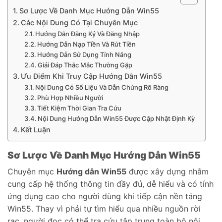
Sơ Lược Về Danh Mục Hướng Dẫn Win55
Các Nội Dung Có Tại Chuyên Mục
Hướng Dẫn Đăng Ký Và Đăng Nhập
Hướng Dẫn Nạp Tiền Và Rút Tiền
Hướng Dẫn Sử Dụng Tính Năng
Giải Đáp Thắc Mắc Thường Gặp
Ưu Điểm Khi Truy Cập Hướng Dẫn Win55
Nội Dung Có Số Liệu Và Dẫn Chứng Rõ Ràng
Phù Hợp Nhiều Người
Tiết Kiệm Thời Gian Tra Cứu
Nội Dung Hướng Dẫn Win55 Được Cập Nhật Định Kỳ
Kết Luận
Sơ Lược Về Danh Mục Hướng Dẫn Win55
Chuyên mục
Hướng dẫn Win55
được xây dựng nhằm
cung cấp hệ thống thông tin đầy đủ, dễ hiểu và có tính
ứng dụng cao cho người dùng khi tiếp cận nền tảng
Win55. Thay vì phải tự tìm hiểu qua nhiều nguồn rời
rạc, người đọc có thể tra cứu tập trung toàn bộ nội