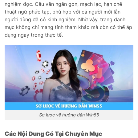
nghiệm đọc. Câu văn ngắn gọn, mạch lạc, hạn chế
thuật ngữ phức tạp, phù hợp với cả người mới lẫn
người dùng đã có kinh nghiệm. Nhờ vậy, trang danh
mục không chỉ mang tính tham khảo mà còn có thể áp
dụng ngay trong thực tế.
Sơ lược về hướng dẫn Win55
Các Nội Dung Có Tại Chuyên Mục