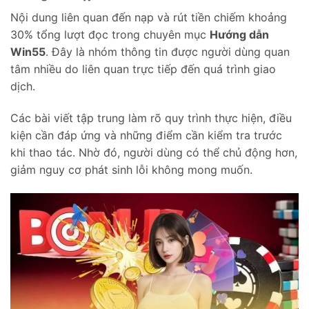
Nội dung liên quan đến nạp và rút tiền chiếm khoảng
30% tổng lượt đọc trong chuyên mục
Hướng dẫn
Win55
. Đây là nhóm thông tin được người dùng quan
tâm nhiều do liên quan trực tiếp đến quá trình giao
dịch.
Các bài viết tập trung làm rõ quy trình thực hiện, điều
kiện cần đáp ứng và những điểm cần kiểm tra trước
khi thao tác. Nhờ đó, người dùng có thể chủ động hơn,
giảm nguy cơ phát sinh lỗi không mong muốn.