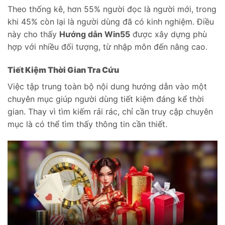
Theo thống kê, hơn 55% người đọc là người mới, trong
khi 45% còn lại là người dùng đã có kinh nghiệm. Điều
này cho thấy
Hướng dẫn Win55
được xây dựng phù
hợp với nhiều đối tượng, từ nhập môn đến nâng cao.
Tiết Kiệm Thời Gian Tra Cứu
Việc tập trung toàn bộ nội dung hướng dẫn vào một
chuyên mục giúp người dùng tiết kiệm đáng kể thời
gian. Thay vì tìm kiếm rải rác, chỉ cần truy cập chuyên
mục là có thể tìm thấy thông tin cần thiết.