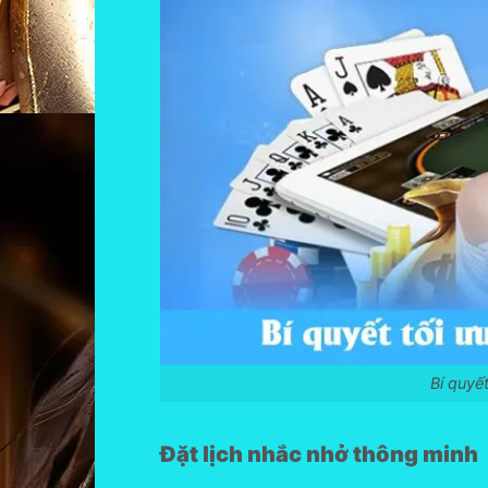
Bí quyế
Đặt lịch nhắc nhở thông minh