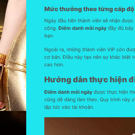
Mức thưởng theo từng cấp độ
Ngày đầu tiên thành viên sẽ nhận được
cộng.
Điểm danh mỗi ngày
đầy đủ bảy 
bạn.
Ngoài ra, những thành viên VIP còn đ
cơ bản. Điều này tạo nên sự khác biệt 
cao hơn.
Hướng dẫn thực hiện đ
Điểm danh mỗi ngày
được thực hiện th
cũng dễ dàng làm theo. Quy trình này 
lập tức vào tài khoản.