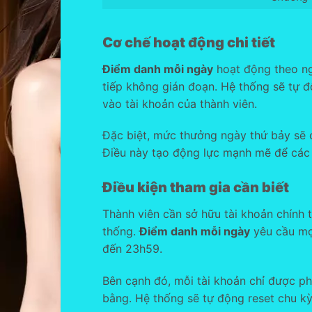
Cơ chế hoạt động chi tiết
Điểm danh mỗi ngày
hoạt động theo ng
tiếp không gián đoạn. Hệ thống sẽ tự đ
vào tài khoản của thành viên.
Đặc biệt, mức thưởng ngày thứ bảy sẽ c
Điều này tạo động lực mạnh mẽ để các b
Điều kiện tham gia cần biết
Thành viên cần sở hữu tài khoản chính 
thống.
Điểm danh mỗi ngày
yêu cầu mọ
đến 23h59.
Bên cạnh đó, mỗi tài khoản chỉ được 
bằng. Hệ thống sẽ tự động reset chu kỳ