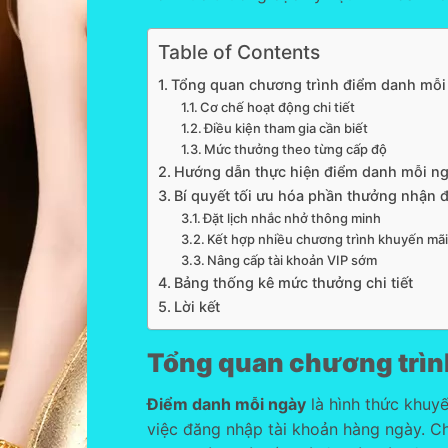
Table of Contents
Tổng quan chương trình điểm danh mỗi
Cơ chế hoạt động chi tiết
Điều kiện tham gia cần biết
Mức thưởng theo từng cấp độ
Hướng dẫn thực hiện điểm danh mỗi n
Bí quyết tối ưu hóa phần thưởng nhận 
Đặt lịch nhắc nhở thông minh
Kết hợp nhiều chương trình khuyến mã
Nâng cấp tài khoản VIP sớm
Bảng thống kê mức thưởng chi tiết
Lời kết
Tổng quan chương trìn
Điểm danh mỗi ngày
là hình thức khuy
việc đăng nhập tài khoản hàng ngày. Ch