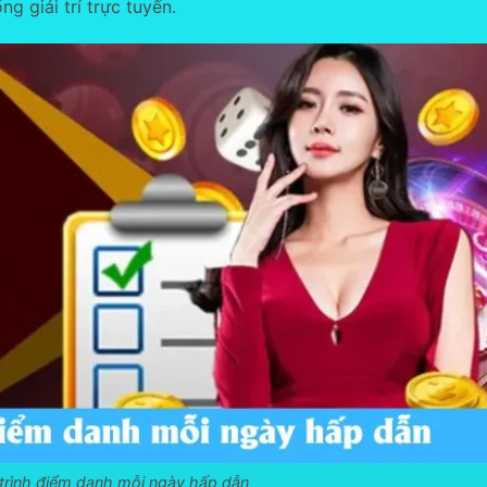
ng giải trí trực tuyến.
trình điểm danh mỗi ngày hấp dẫn