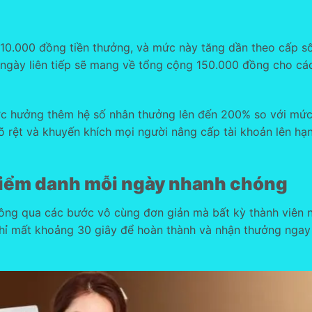
 10.000 đồng tiền thưởng, và mức này tăng dần theo cấp s
ngày liên tiếp sẽ mang về tổng cộng 150.000 đồng cho cá
ược hưởng thêm hệ số nhân thưởng lên đến 200% so với mứ
rõ rệt và khuyến khích mọi người nâng cấp tài khoản lên hạ
iểm danh mỗi ngày nhanh chóng
ông qua các bước vô cùng đơn giản mà bất kỳ thành viên 
chỉ mất khoảng 30 giây để hoàn thành và nhận thưởng ngay