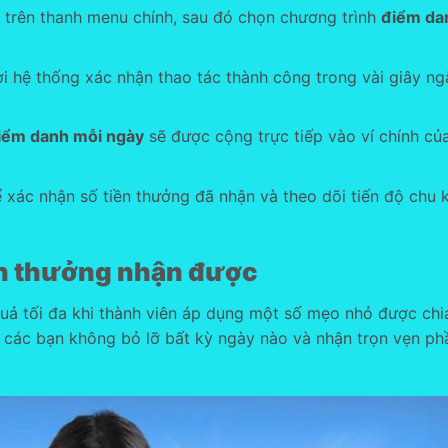
trên thanh menu chính, sau đó chọn chương trình
điểm da
i hệ thống xác nhận thao tác thành công trong vài giây ng
iểm danh mỗi ngày
sẽ được cộng trực tiếp vào ví chính củ
ể xác nhận số tiền thưởng đã nhận và theo dõi tiến độ chu 
ần thưởng nhận được
quả tối đa khi thành viên áp dụng một số mẹo nhỏ được chi
p các bạn không bỏ lỡ bất kỳ ngày nào và nhận trọn vẹn ph