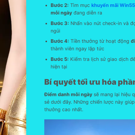
Bước 2:
Tìm mục
khuyến mãi Win55
mỗi ngày
đang diễn ra
Bước 3:
Nhấn vào nút check-in và đợ
ngủi
Bước 4:
Tiền thưởng từ hoạt động
đ
thành viên ngay lập tức
Bước 5:
Kiểm tra lịch sử giao dịch đ
hiện tại
Bí quyết tối ưu hóa ph
Điểm danh mỗi ngày
sẽ mang lại hiệu 
sẻ dưới đây. Những chiến lược này giú
thưởng cao nhất.