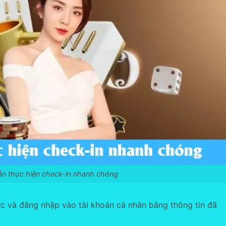
n thực hiện check-in nhanh chóng
ức và đăng nhập vào tài khoản cá nhân bằng thông tin đã