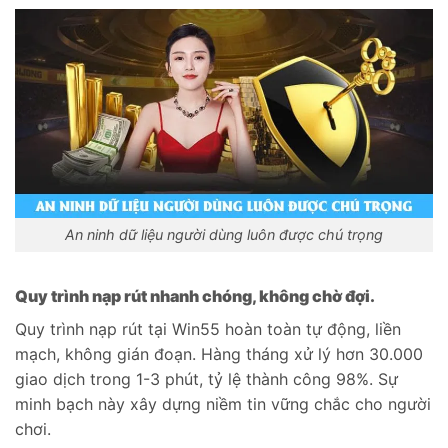
An ninh dữ liệu người dùng luôn được chú trọng
Quy trình nạp rút nhanh chóng, không chờ đợi.
Quy trình nạp rút tại Win55 hoàn toàn tự động, liền
mạch, không gián đoạn. Hàng tháng xử lý hơn 30.000
giao dịch trong 1-3 phút, tỷ lệ thành công 98%. Sự
minh bạch này xây dựng niềm tin vững chắc cho người
chơi.