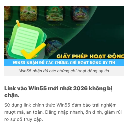
Win55 nhận đủ các chứng chỉ hoạt động uy tín
Link vào Win55 mới nhất 2026 không bị
chặn.
Sử dụng link chính thức Win55 đảm bảo trải nghiệm
mượt mà, an toàn. Đăng nhập nhanh, ổn định, giảm rủi
ro sự cố truy cập.