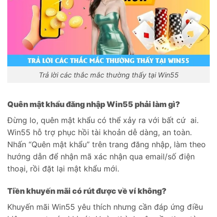
Trả lời các thắc mắc thường thấy tại Win55
Quên mật khẩu đăng nhập Win55 phải làm gì?
Đừng lo, quên mật khẩu có thể xảy ra với bất cứ ai.
Win55 hỗ trợ phục hồi tài khoản dễ dàng, an toàn.
Nhấn “Quên mật khẩu” trên trang đăng nhập, làm theo
hướng dẫn để nhận mã xác nhận qua email/số điện
thoại, rồi đặt lại mật khẩu mới.
Tiền khuyến mãi có rút được về ví không?
Khuyến mãi Win55 yêu thích nhưng cần đáp ứng điều