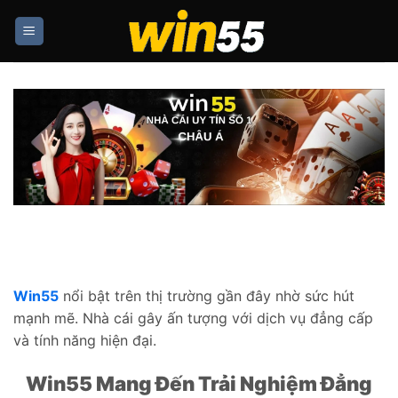
Bỏ
qua
nội
dung
Win55
nổi bật trên thị trường gần đây nhờ sức hút
mạnh mẽ. Nhà cái gây ấn tượng với dịch vụ đẳng cấp
và tính năng hiện đại.
Win55 Mang Đến Trải Nghiệm Đẳng