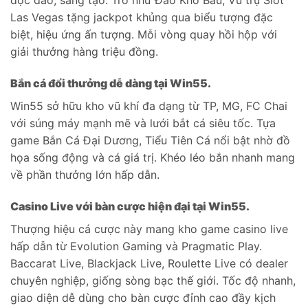
độc đáo, sáng tạo. Trò như Đảo Kho Báu, Vũ trụ Slot
Las Vegas tặng jackpot khủng qua biểu tượng đặc
biệt, hiệu ứng ấn tượng. Mỗi vòng quay hồi hộp với
giải thưởng hàng triệu đồng.
Bắn cá đổi thưởng dễ dàng tại Win55.
Win55 sở hữu kho vũ khí đa dạng từ TP, MG, FC Chai
với súng máy mạnh mẽ và lưới bắt cá siêu tốc. Tựa
game Bắn Cá Đại Dương, Tiểu Tiên Cá nổi bật nhờ đồ
họa sống động và cá giá trị. Khéo léo bắn nhanh mang
về phần thưởng lớn hấp dẫn.
Casino Live với bàn cược hiện đại tại Win55.
Thượng hiệu cá cược này mang kho game casino live
hấp dẫn từ Evolution Gaming và Pragmatic Play.
Baccarat Live, Blackjack Live, Roulette Live có dealer
chuyên nghiệp, giống sòng bạc thế giới. Tốc độ nhanh,
giao diện dễ dùng cho bàn cược đỉnh cao đầy kịch