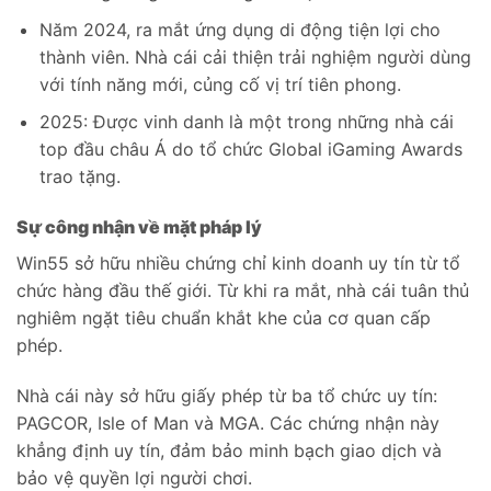
Năm 2024, ra mắt ứng dụng di động tiện lợi cho
thành viên. Nhà cái cải thiện trải nghiệm người dùng
với tính năng mới, củng cố vị trí tiên phong.
2025: Được vinh danh là một trong những nhà cái
top đầu châu Á do tổ chức Global iGaming Awards
trao tặng.
Sự công nhận về mặt pháp lý
Win55 sở hữu nhiều chứng chỉ kinh doanh uy tín từ tổ
chức hàng đầu thế giới. Từ khi ra mắt, nhà cái tuân thủ
nghiêm ngặt tiêu chuẩn khắt khe của cơ quan cấp
phép.
Nhà cái này sở hữu giấy phép từ ba tổ chức uy tín:
PAGCOR, Isle of Man và MGA. Các chứng nhận này
khẳng định uy tín, đảm bảo minh bạch giao dịch và
bảo vệ quyền lợi người chơi.