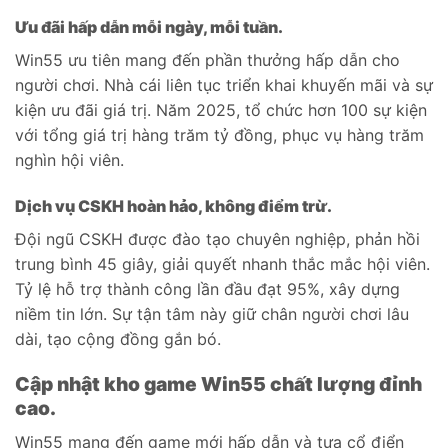
Ưu đãi hấp dẫn mỗi ngày, mỗi tuần.
Win55 ưu tiên mang đến phần thưởng hấp dẫn cho
người chơi. Nhà cái liên tục triển khai khuyến mãi và sự
kiện ưu đãi giá trị. Năm 2025, tổ chức hơn 100 sự kiện
với tổng giá trị hàng trăm tỷ đồng, phục vụ hàng trăm
nghìn hội viên.
Dịch vụ CSKH hoàn hảo, không điểm trừ.
Đội ngũ CSKH được đào tạo chuyên nghiệp, phản hồi
trung bình 45 giây, giải quyết nhanh thắc mắc hội viên.
Tỷ lệ hỗ trợ thành công lần đầu đạt 95%, xây dựng
niềm tin lớn. Sự tận tâm này giữ chân người chơi lâu
dài, tạo cộng đồng gắn bó.
Cập nhật kho game Win55 chất lượng đỉnh
cao.
Win55 mang đến game mới hấp dẫn và tựa cổ điển